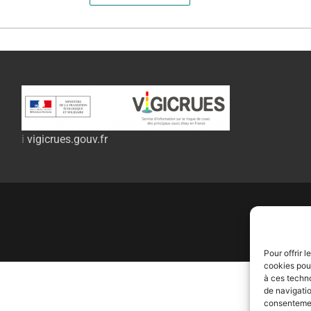
ℹ️
vigicrues.gouv.fr
Pour offrir 
cookies pour
à ces techn
de navigatio
consentement